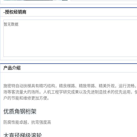
款式1
产品款型：
-授权经销商
暂无数据
产品介绍
施密特自动扶梯具有精巧结构，精良梯路、精致带路、精美外观，运行流畅
场等客流量大的场所。人机工程学研究成果以及先进制造技术的优先运用，
户的节能和维修更加方便。
优质角钢桁架
防腐性能卓越，抗弯强度高
大直径梯级滚轮