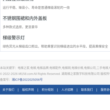
运行平稳、噪音小、寿命是普通梯级滚轮的一倍
不锈钢围裙和内外盖板
多种款式选择，更显豪华
梯级警示灯
绿色荧光从梯级齿口照出，帮助乘客识别梯级进出的水平段，提高乘梯安全
本站关键字：电梯之家,电梯,电梯品牌,电梯配件,电梯网,电梯价格,电梯公司,二手电梯,
© 2022-2026 lift158.com All Rights Reserved. 湖南梯之家数字科技有限公司 版权
备案号：
湘ICP备2022025056号
|
|
|
|
|
关于我们
版权声明
积分规则
人才招聘
联系我们
服务协